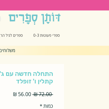
ספרי פעוטות 0-3
ספרים לגיל הרך -5
משלוחים חינם 🎁 בקנ
התחלה חדשה עם ג'ו
קתלין ו' זופלד
מחיר
מחיר
 ‏72.00 ‏₪ 
רגיל
מבצע
כמות
*