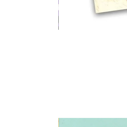
3 ב-₪120