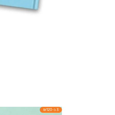
3 ב-₪120