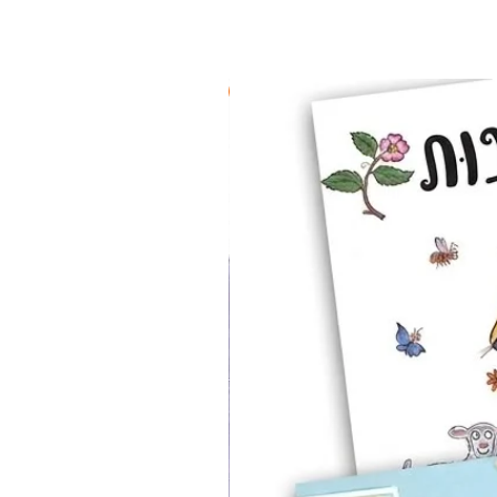
2 ב-₪90