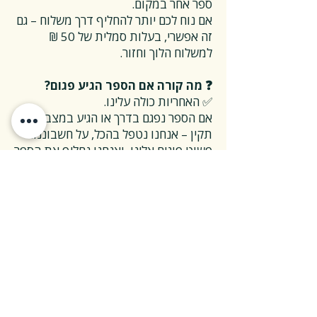
ספר אחר במקום.
אם נוח לכם יותר להחליף דרך משלוח – גם
זה אפשרי, בעלות סמלית של 50 ₪
למשלוח הלוך וחזור.
❓ מה קורה אם הספר הגיע פגום?
✅ האחריות כולה עלינו.
אם הספר נפגם בדרך או הגיע במצב לא
תקין – אנחנו נטפל בהכל, על חשבוננו.
פשוט פונים אלינו, ואנחנו נחליף את הספר
או נשלח חדש במהירות, בלי שאלות
מיותרות.
❓ ואם אני רוצה להחזיר ספר בלי סיבה
מיוחדת?
✅ גם זה בסדר גמור.
אפשר להחזיר את הספר תוך 14 ימים כל
עוד הוא חדש ובאריזתו המקורית.
ההחזרה מתבצעת בעלות משלוח של 26
₪, ולאחר שהספר חוזר אלינו – תקבלו זיכוי