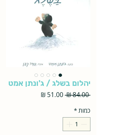
יהלום בשלג / ג'ונתן אמט
מחיר
מחיר
 ‏84.00 ‏₪ 
רגיל
מבצע
כמות
*