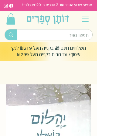
מבצעי שבוע הספר 📖 3 ספרים ב-₪120 בלבד!
משלוחים חינם 🎁 בקנייה מעל ₪219 לנק'
איסוף/ עד הבית בקנייה מעל ₪299