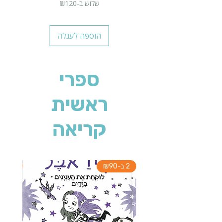
שלוש ב-₪120
הוספה לעגלה
ספרי
ראשית
קריאה
2 ב-₪90
2 ב-₪90