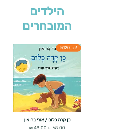
הילדים
המובחרים
3 ב-₪120
3 ב-₪120
כן קרה כלום / אורי בר-און
הארנב 
מחיר רגיל
מחיר מבצע