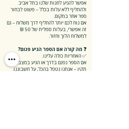
אפשר להגיע לחנות שלנו בתל אביב
ולהחליף ללא עלות בכלל – פשוט לבחור
ספר אחר במקום.
אם נוח לכם יותר להחליף דרך משלוח – גם
זה אפשרי, בעלות סמלית של 50 ₪
למשלוח הלוך וחזור.
❓ מה קורה אם הספר הגיע פגום?
✅ האחריות כולה עלינו.
אם הספר נפגם בדרך או הגיע במצב לא
תקין – אנחנו נטפל בהכל, על חשבוננו.
פשוט פונים אלינו, ואנחנו נחליף את הספר
או נשלח חדש במהירות, בלי שאלות
מיותרות.
❓ ואם אני רוצה להחזיר ספר בלי סיבה
מיוחדת?
✅ גם זה בסדר גמור.
אפשר להחזיר את הספר תוך 14 ימים כל
עוד הוא חדש ובאריזתו המקורית.