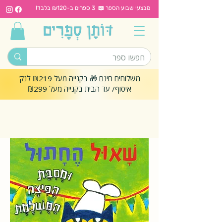
מבצעי שבוע הספר 📖 3 ספרים ב-₪120 בלבד!
משלוחים חינם 🎁 בקנייה מעל ₪219 לנק'
איסוף/ עד הבית בקנייה מעל ₪299