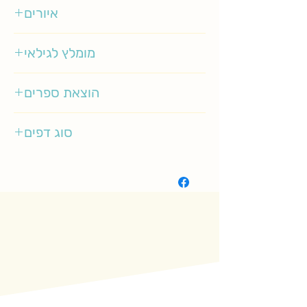
איורים
קימברלי וג'ימס דין
מומלץ לגילאי
3-5
הוצאת ספרים
כנרת
סוג דפים
רגיל