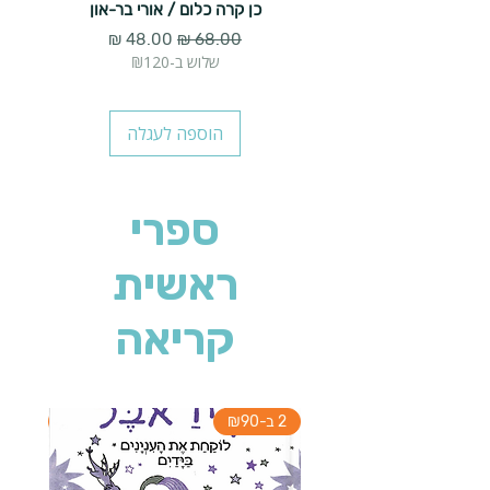
כן קרה כלום / אורי בר-און
הארנב 
מחיר רגיל
מחיר מבצע
שלוש ב-₪120
הוספה לעגלה
ספרי
ראשית
קריאה
2 ב-₪90
2 ב-₪90