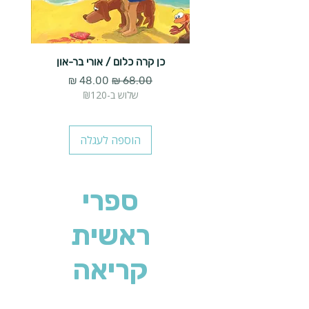
כן קרה כלום / אורי בר-און
הארנב 
מחיר רגיל
מחיר מבצע
שלוש ב-₪120
הוספה לעגלה
ספרי
ראשית
קריאה