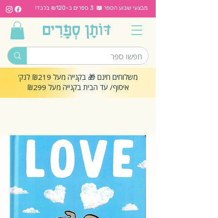
מבצעי שבוע הספר 📖 3 ספרים ב-₪120 בלבד!
משלוחים חינם 🎁 בקנייה מעל ₪219 לנק'
איסוף/ עד הבית בקנייה מעל ₪299