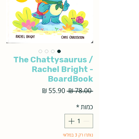
The Chattysaurus /
Rachel Bright -
BoardBook
מחיר
מחיר
 ‏78.00 ‏₪ 
רגיל
מבצע
כמות
*
נותרו רק 3 במלאי