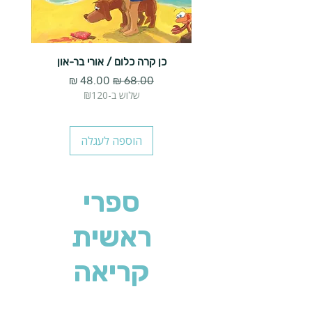
כן קרה כלום / אורי בר-און
הארנב 
מחיר רגיל
מחיר מבצע
שלוש ב-₪120
הוספה לעגלה
ספרי
ראשית
קריאה