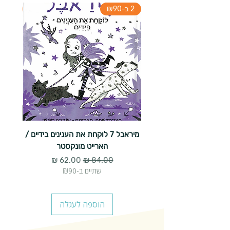
2 ב-₪90
2 ב-₪90
מיראבל 7 לוקחת את הענינים בידיים /
הארייט מונקסטר
מחיר רגיל
מחיר מבצע
שתיים ב-₪90
הוספה לעגלה