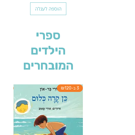
הוספה לעגלה
ספרי
הילדים
המובחרים
3 ב-₪120
3 ב-₪120