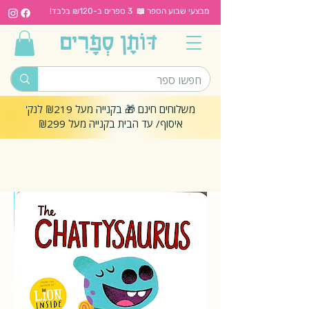
מבצעי שבוע הספר 📖 3 ספרים ב-₪120 בלבד!
משלוחים חינם 🎁 בקנייה מעל ₪219 לנק'
איסוף/ עד הבית בקנייה מעל ₪299