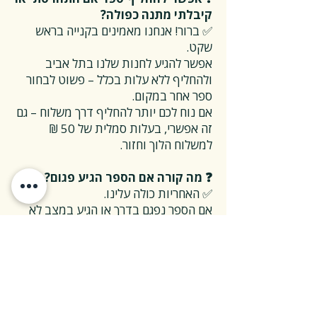
קיבלתי מתנה כפולה?
✅ ברור! אנחנו מאמינים בקנייה בראש
שקט.
אפשר להגיע לחנות שלנו בתל אביב
ולהחליף ללא עלות בכלל – פשוט לבחור
ספר אחר במקום.
אם נוח לכם יותר להחליף דרך משלוח – גם
זה אפשרי, בעלות סמלית של 50 ₪
למשלוח הלוך וחזור.
❓ מה קורה אם הספר הגיע פגום?
✅ האחריות כולה עלינו.
אם הספר נפגם בדרך או הגיע במצב לא
תקין – אנחנו נטפל בהכל, על חשבוננו.
פשוט פונים אלינו, ואנחנו נחליף את הספר
או נשלח חדש במהירות, בלי שאלות
מיותרות.
❓ ואם אני רוצה להחזיר ספר בלי סיבה