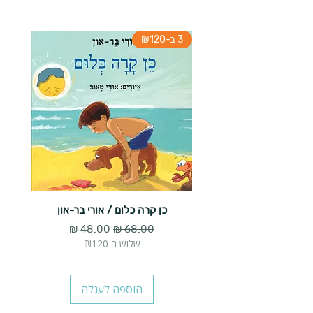
3 ב-₪120
3 ב-₪120
כן קרה כלום / אורי בר-און
הארנב 
מחיר רגיל
מחיר מבצע
שלוש ב-₪120
הוספה לעגלה