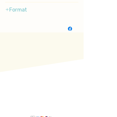
1-3
Format
Boardbook