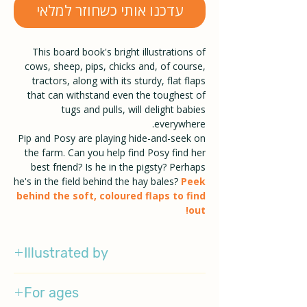
עדכנו אותי כשחוזר למלאי
This board book's bright illustrations of
cows, sheep, pips, chicks and, of course,
tractors, along with its sturdy, flat flaps
that can withstand even the toughest of
tugs and pulls, will delight babies
everywhere.
Pip and Posy are playing hide-and-seek on
the farm. Can you help find Posy find her
best friend? Is he in the pigsty? Perhaps
he's in the field behind the hay bales?
Peek
behind the soft, coloured flaps to find
out!
Illustrated by
Axel Scheffler
For ages