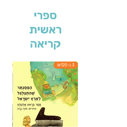
ספרי
ראשית
קריאה
3 ב-₪120
2 ב-₪90