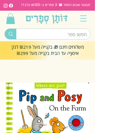
מבצעי שבוע הספר 📖 3 ספרים ב-₪120 בלבד!
משלוחים חינם 🎁 בקנייה מעל ₪219 לנק'
איסוף/ עד הבית בקנייה מעל ₪299