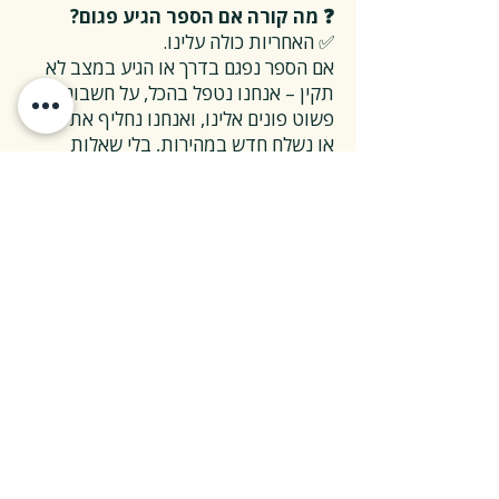
❓ מה קורה אם הספר הגיע פגום?
✅ האחריות כולה עלינו.
אם הספר נפגם בדרך או הגיע במצב לא
תקין – אנחנו נטפל בהכל, על חשבוננו.
פשוט פונים אלינו, ואנחנו נחליף את הספר
או נשלח חדש במהירות, בלי שאלות
מיותרות.
❓ ואם אני רוצה להחזיר ספר בלי סיבה
מיוחדת?
✅ גם זה בסדר גמור.
אפשר להחזיר את הספר תוך 14 ימים כל
עוד הוא חדש ובאריזתו המקורית.
ההחזרה מתבצעת בעלות משלוח של 26
₪, ולאחר שהספר חוזר אלינו – תקבלו זיכוי
מלא על הספר עצמו.
אנחנו מאמינים ששירות טוב נמדד דווקא
ברגעים האלה, ולכן מקפידים לעשות את
זה פשוט ונעים.