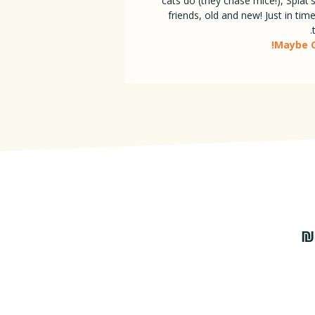
cats do (they chase mice!), Splat'
friends, old and new! Just in t
Maybe Ca