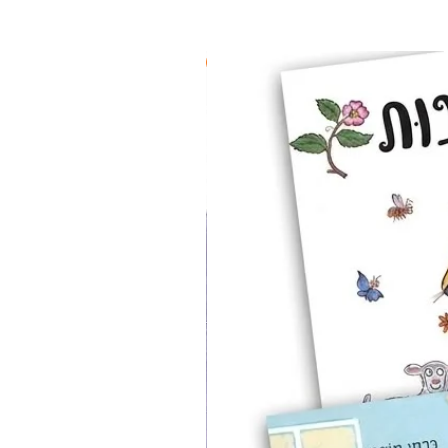
2 ב-₪90