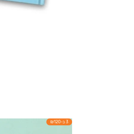
3 ב-₪120