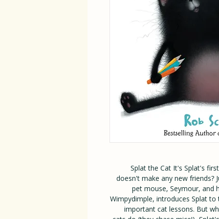
Splat the Cat It's Splat's fi
doesn't make any new friends? Ju
pet mouse, Seymour, and hi
Wimpydimple, introduces Splat to t
important cat lessons. But w