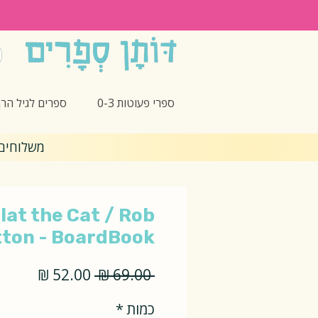
ספרי פעוטות 0-3
ספרים לגיל הרך -5
משלוחים חינם 🎁 בקנ
lat the Cat / Rob
tton - BoardBook
מחיר
מחיר
 ‏69.00 ‏₪ 
רגיל
מבצע
כמות
*