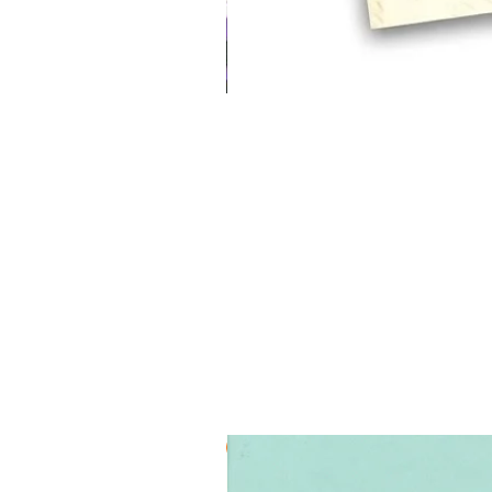
3 ב-₪120