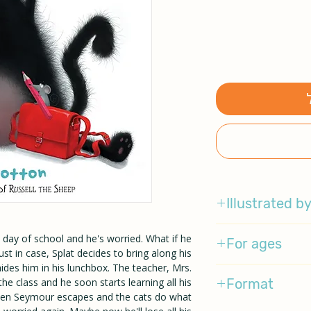
Illustrated b
Rob Scotton
rst day of school and he's worried. What if he
For ages
st in case, Splat decides to bring along his
des him in his lunchbox. The teacher, Mrs.
2-5
he class and he soon starts learning all his
Format
hen Seymour escapes and the cats do what