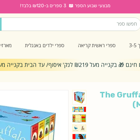
מבצעי שבוע הספר 📖 3 ספרים ב-₪120 בלבד!
ארזים
ספרי ילדים באנגלית
ספרי ראשית קריאה
ס
משלוחים חינם 🎁 בקנייה מעל ₪219 לנק' איסוף/ עד ה
The Gruffa
(