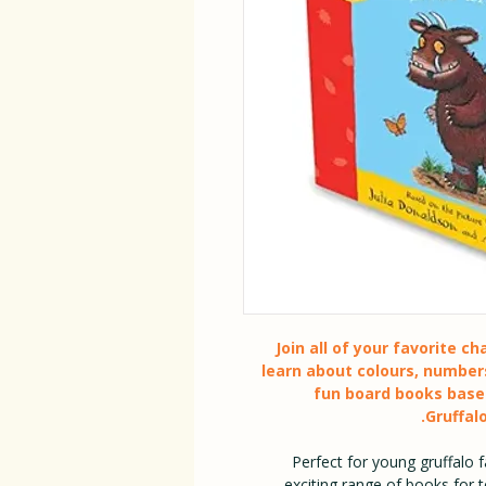
Join all of your favorite 
learn about colours, number
fun board books based
Gruffalo
Perfect for young gruffalo fa
exciting range of books for 