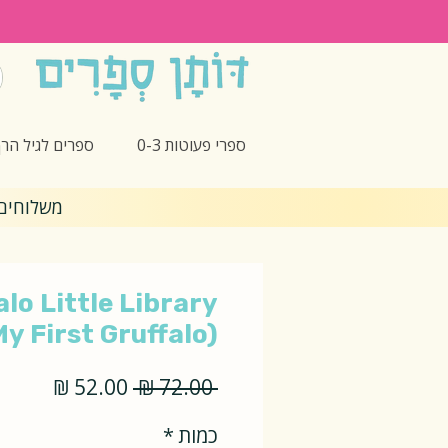
פרים לגיל הרך 3-5
ספרי פעוטות 0-3
בית בקנייה מעל ₪299
lo Little Library
My First Gruffalo)
מחיר
מחיר
 ‏72.00 ‏₪ 
מבצע
רגיל
*
כמות