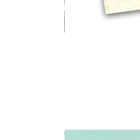
3 ב-₪120