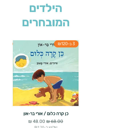
הילדים
המובחרים
3 ב-₪120
3 ב-₪120
כן קרה כלום / אורי בר-און
הארנב 
מחיר רגיל
מחיר מבצע
שלוש ב-₪120