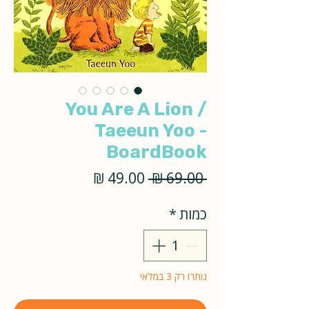
You Are A Lion /
Taeeun Yoo -
BoardBook
מחיר
מחיר
 ‏69.00 ‏₪ 
רגיל
מבצע
כמות
*
נותרו רק 3 במלאי