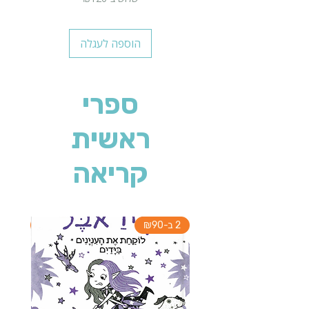
הוספה לעגלה
ספרי
ראשית
קריאה
2 ב-₪90
2 ב-₪90