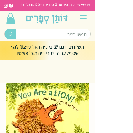
מבצעי שבוע הספר 📖 3 ספרים ב-₪120 בלבד!
משלוחים חינם 🎁 בקנייה מעל ₪219 לנק'
איסוף/ עד הבית בקנייה מעל ₪299