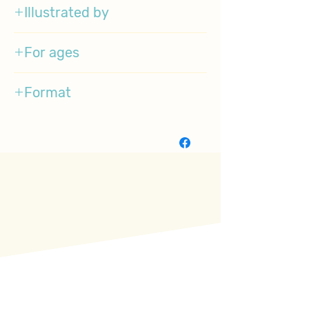
Illustrated by
Jill McElmurry
For ages
1-4
Format
BoardBook