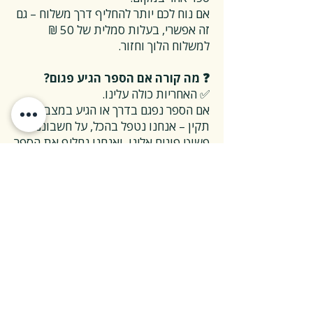
אם נוח לכם יותר להחליף דרך משלוח – גם
זה אפשרי, בעלות סמלית של 50 ₪
למשלוח הלוך וחזור.
❓ מה קורה אם הספר הגיע פגום?
✅ האחריות כולה עלינו.
אם הספר נפגם בדרך או הגיע במצב לא
תקין – אנחנו נטפל בהכל, על חשבוננו.
פשוט פונים אלינו, ואנחנו נחליף את הספר
או נשלח חדש במהירות, בלי שאלות
מיותרות.
❓ ואם אני רוצה להחזיר ספר בלי סיבה
מיוחדת?
✅ גם זה בסדר גמור.
אפשר להחזיר את הספר תוך 14 ימים כל
עוד הוא חדש ובאריזתו המקורית.
ההחזרה מתבצעת בעלות משלוח של 26
₪, ולאחר שהספר חוזר אלינו – תקבלו זיכוי