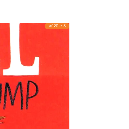
3 ב-₪120