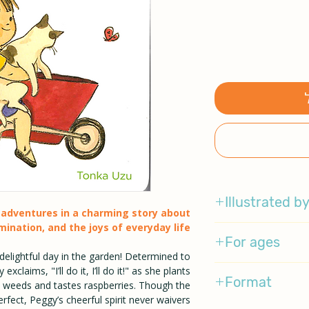
Illustrated b
 adventures in a charming story about
mination, and the joys of everyday life.
Tonka Uzu
For ages
elightful day in the garden! Determined to
1-3
xclaims, "I’ll do it, I’ll do it!" as she plants
Format
 weeds and tastes raspberries. Though the
erfect, Peggy’s cheerful spirit never waivers.