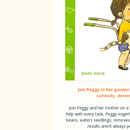
Join Peggy in her garden
curiosity, deter
Join Peggy and her mother on a d
help with every task, Peggy eagerly e
beans, waters seedlings, removes
results aren’t always p