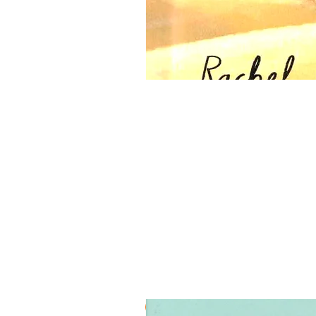
3 ב-₪120