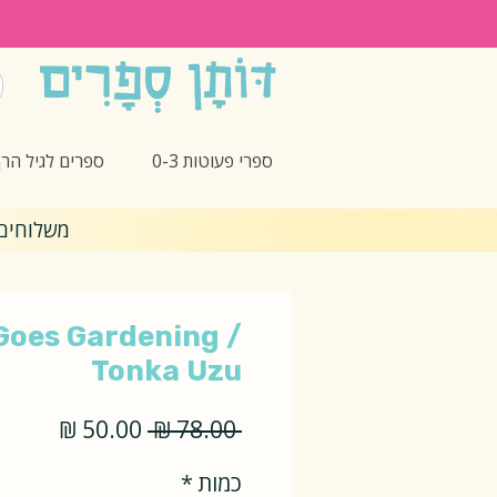
ספרי פעוטות 0-3
ספרים לגיל הרך -5
משלוחים חינם 🎁 בקנ
Goes Gardening /
Tonka Uzu
מחיר
מחיר
 ‏78.00 ‏₪ 
רגיל
מבצע
כמות
*