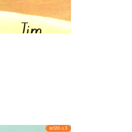
3 ב-₪120