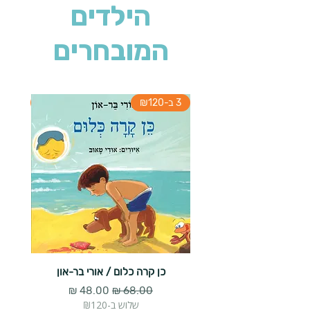
הילדים
המובחרים
3 ב-₪120
3 ב-₪120
כן קרה כלום / אורי בר-און
הארנב 
מחיר רגיל
מחיר מבצע
שלוש ב-₪120