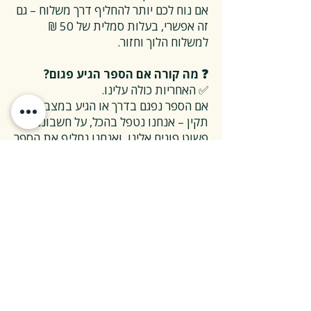
אם נוח לכם יותר להחליף דרך משלוח – גם
זה אפשרי, בעלות סמלית של 50 ₪
למשלוח הלוך וחזור.
❓ מה קורה אם הספר הגיע פגום?
✅ האחריות כולה עלינו.
אם הספר נפגם בדרך או הגיע במצב לא
תקין – אנחנו נטפל בהכל, על חשבוננו.
פשוט פונים אלינו, ואנחנו נחליף את הספר
או נשלח חדש במהירות, בלי שאלות
מיותרות.
❓ ואם אני רוצה להחזיר ספר בלי סיבה
מיוחדת?
✅ גם זה בסדר גמור.
אפשר להחזיר את הספר תוך 14 ימים כל
עוד הוא חדש ובאריזתו המקורית.
ההחזרה מתבצעת בעלות משלוח של 26
₪, ולאחר שהספר חוזר אלינו – תקבלו זיכוי