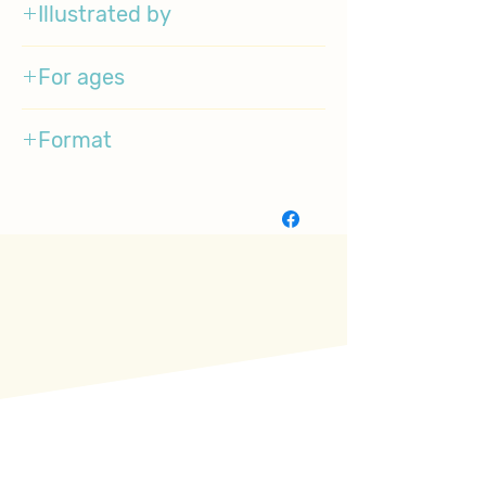
Illustrated by
Axel Scheffler
For ages
3-5
Format
BoardBook