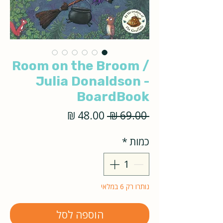
Room on the Broom /
Julia Donaldson -
BoardBook
מחיר
מחיר
 ‏69.00 ‏₪ 
רגיל
מבצע
כמות
*
נותרו רק 6 במלאי
הוספה לסל