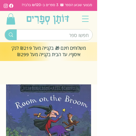
מבצעי שבוע הספר 📖 3 ספרים ב-₪120 בלבד!
משלוחים חינם 🎁 בקנייה מעל ₪219 לנק'
איסוף/ עד הבית בקנייה מעל ₪299