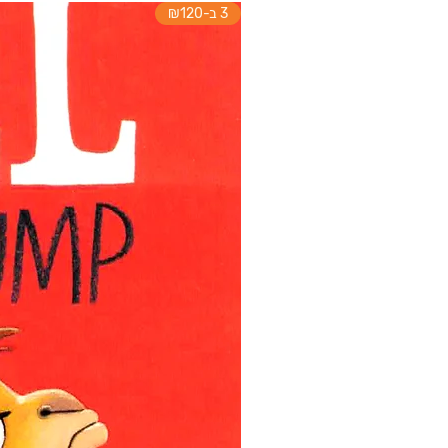
3 ב-₪120