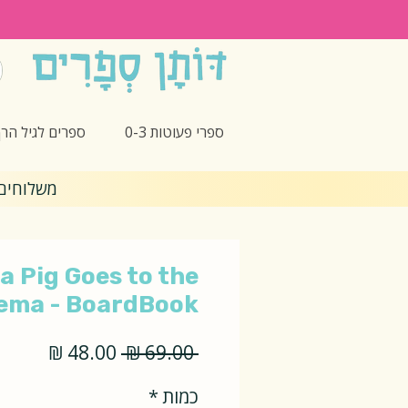
ספרי פעוטות 0-3
ספרים לגיל הרך -5
משלוחים חינם 🎁 בקנ
a Pig Goes to the
ema - BoardBook
מחיר
מחיר
 ‏69.00 ‏₪ 
רגיל
מבצע
כמות
*