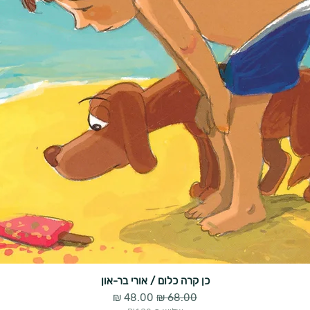
כן קרה כלום / אורי בר-און
מחיר רגיל
מחיר מבצע