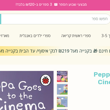
מבצעי שבוע הספר 📖 3 ספרים ב-₪120 בלבד!
3
ספרי ראשית קריאה
ספרי ילדים באנגלית
מארזי
ייה מעל ₪219 לנק' איסוף/ עד הבית בקנייה מעל ₪299
Pepp
Cin