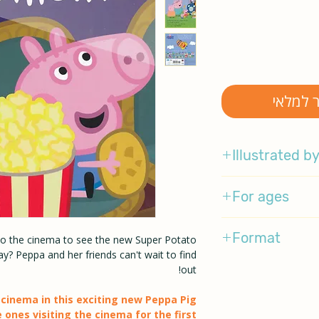
ר למלאי
Illustrated b
Emily Gravett
For ages
3-5
Format
o the cinema to see the new Super Potato
ay? Peppa and her friends can't wait to find
BoardBook
out!
e cinema in this exciting new Peppa Pig
e ones visiting the cinema for the first