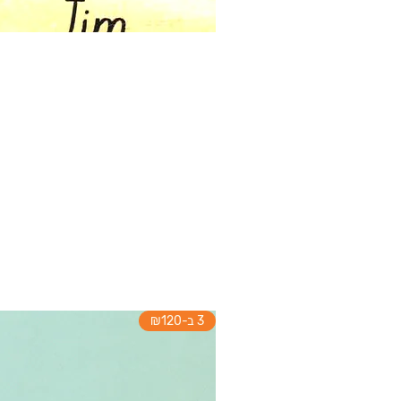
3 ב-₪120