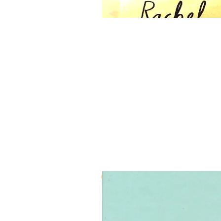
3 ב-₪120