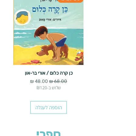
כן קרה כלום / אורי בר-און
מעשה ב
מחיר רגיל
מחיר מבצע
שלוש ב-₪120
הוספה לעגלה
ספרי