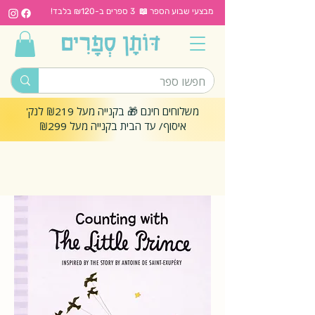
מבצעי שבוע הספר 📖 3 ספרים ב-₪120 בלבד!
משלוחים חינם 🎁 בקנייה מעל ₪219 לנק'
איסוף/ עד הבית בקנייה מעל ₪299