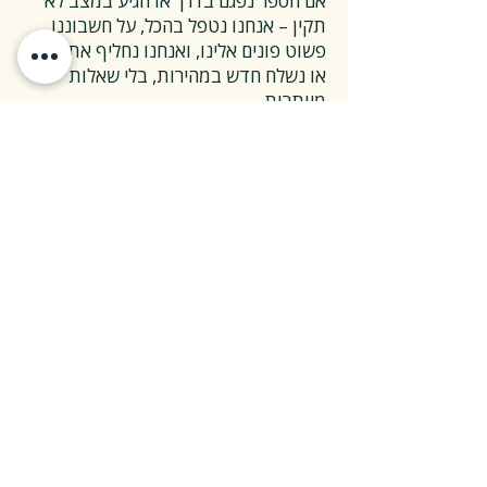
אם הספר נפגם בדרך או הגיע במצב לא
תקין – אנחנו נטפל בהכל, על חשבוננו.
פשוט פונים אלינו, ואנחנו נחליף את הספר
או נשלח חדש במהירות, בלי שאלות
מיותרות.
❓ ואם אני רוצה להחזיר ספר בלי סיבה
מיוחדת?
✅ גם זה בסדר גמור.
אפשר להחזיר את הספר תוך 14 ימים כל
עוד הוא חדש ובאריזתו המקורית.
ההחזרה מתבצעת בעלות משלוח של 26
₪, ולאחר שהספר חוזר אלינו – תקבלו זיכוי
מלא על הספר עצמו.
אנחנו מאמינים ששירות טוב נמדד דווקא
ברגעים האלה, ולכן מקפידים לעשות את
זה פשוט ונעים.
צריכים מעל 30 ספרים?