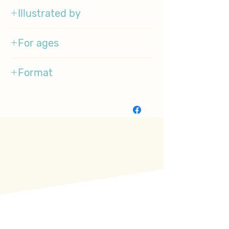
Illustrated by
Clement Hurd
For ages
1-4
Format
BoardBook