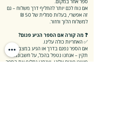
ספר אחר במקום.
אם נוח לכם יותר להחליף דרך משלוח – גם
זה אפשרי, בעלות סמלית של 50 ₪
למשלוח הלוך וחזור.
❓ מה קורה אם הספר הגיע פגום?
✅ האחריות כולה עלינו.
אם הספר נפגם בדרך או הגיע במצב לא
תקין – אנחנו נטפל בהכל, על חשבוננו.
פשוט פונים אלינו, ואנחנו נחליף את הספר
או נשלח חדש במהירות, בלי שאלות
מיותרות.
❓ ואם אני רוצה להחזיר ספר בלי סיבה
מיוחדת?
✅ גם זה בסדר גמור.
אפשר להחזיר את הספר תוך 14 ימים כל
עוד הוא חדש ובאריזתו המקורית.
ההחזרה מתבצעת בעלות משלוח של 26
₪, ולאחר שהספר חוזר אלינו – תקבלו זיכוי