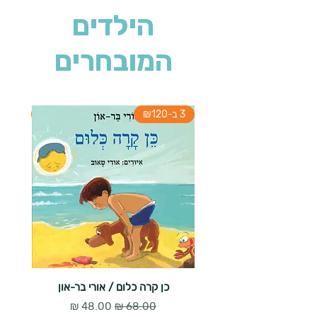
הילדים
המובחרים
3 ב-₪120
3 ב-₪120
כן קרה כלום / אורי בר-און
הארנב 
מחיר רגיל
מחיר מבצע