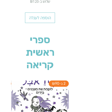
שלוש ב-₪120
הוספה לעגלה
ספרי
ראשית
קריאה
2 ב-₪90
2 ב-₪90