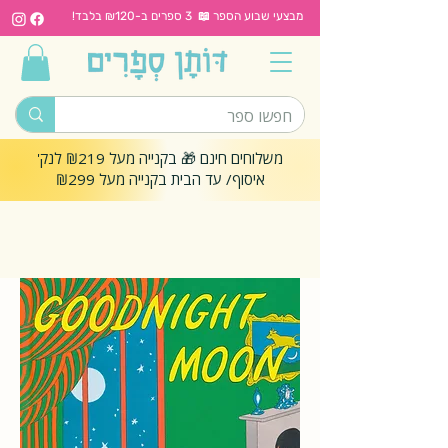
מבצעי שבוע הספר 📖 3 ספרים ב-₪120 בלבד!
משלוחים חינם 🎁 בקנייה מעל ₪219 לנק'
איסוף/ עד הבית בקנייה מעל ₪299