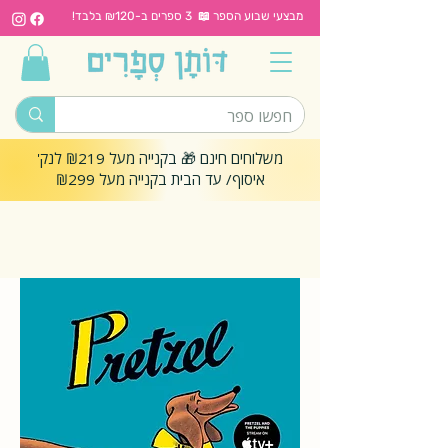
מבצעי שבוע הספר 📖 3 ספרים ב-₪120 בלבד!
משלוחים חינם 🎁 בקנייה מעל ₪219 לנק'
איסוף/ עד הבית בקנייה מעל ₪299