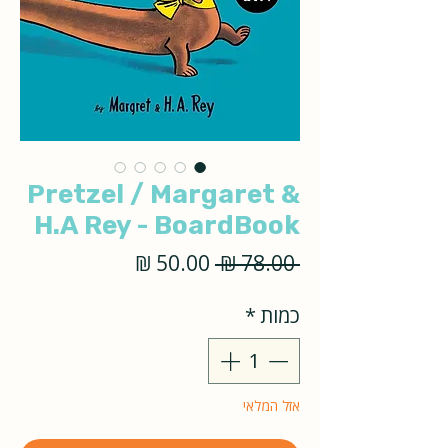
Pretzel / Margaret &
H.A Rey - BoardBook
מחיר
מחיר
 ‏78.00 ‏₪ 
רגיל
מבצע
כמות
*
אזל המלאי