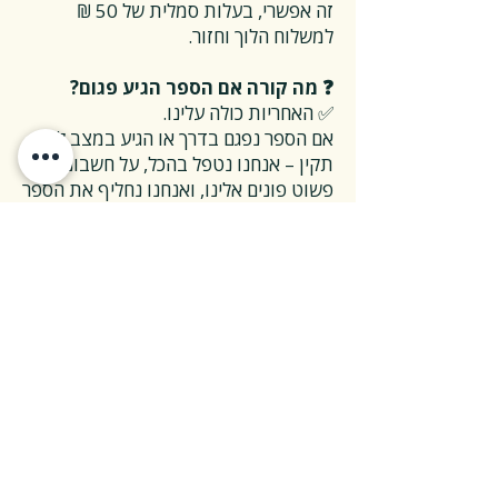
זה אפשרי, בעלות סמלית של 50 ₪
למשלוח הלוך וחזור.
❓ מה קורה אם הספר הגיע פגום?
✅ האחריות כולה עלינו.
אם הספר נפגם בדרך או הגיע במצב לא
תקין – אנחנו נטפל בהכל, על חשבוננו.
פשוט פונים אלינו, ואנחנו נחליף את הספר
או נשלח חדש במהירות, בלי שאלות
מיותרות.
❓ ואם אני רוצה להחזיר ספר בלי סיבה
מיוחדת?
✅ גם זה בסדר גמור.
אפשר להחזיר את הספר תוך 14 ימים כל
עוד הוא חדש ובאריזתו המקורית.
ההחזרה מתבצעת בעלות משלוח של 26
₪, ולאחר שהספר חוזר אלינו – תקבלו זיכוי
מלא על הספר עצמו.
אנחנו מאמינים ששירות טוב נמדד דווקא