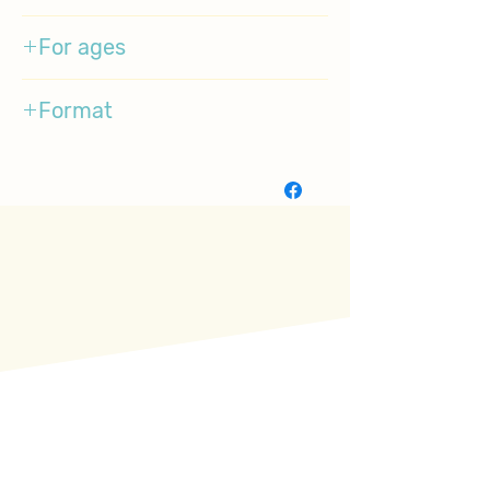
H. A. Rey
For ages
1-4
Format
Paperback