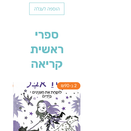
הוספה לעגלה
ספרי
ראשית
קריאה
2 ב-₪90
2 ב-₪90