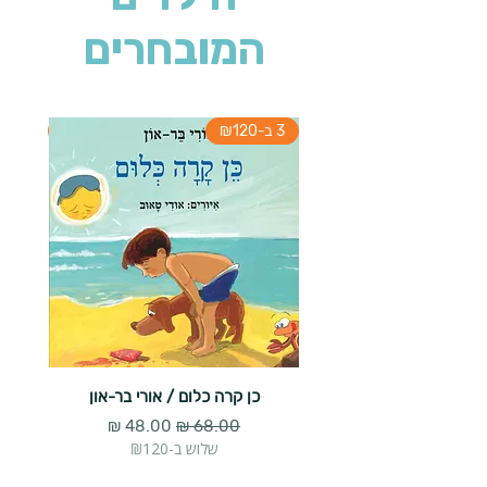
המובחרים
3 ב-₪120
3 ב-₪120
כן קרה כלום / אורי בר-און
הארנב 
מחיר רגיל
מחיר מבצע
שלוש ב-₪120