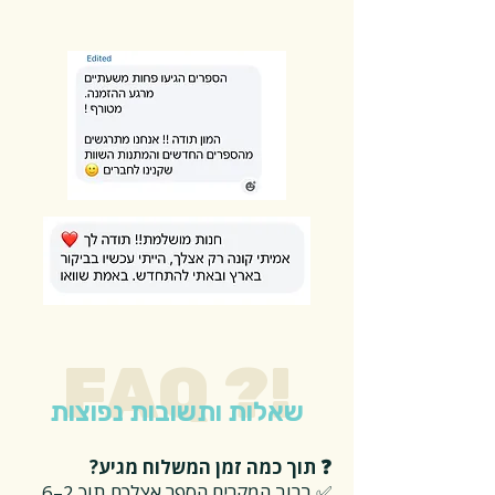
FAQ ?!
שאלות ותשובות נפוצות
❓ תוך כמה זמן המשלוח מגיע?
✅ ברוב המקרים הספר אצלכם תוך 2–6