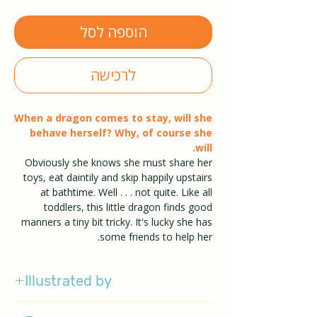
הוספה לסל
לרכישה
When a dragon comes to stay, will she
behave herself? Why, of course she
will.
Obviously she knows she must share her
toys, eat daintily and skip happily upstairs
at bathtime. Well . . . not quite. Like all
toddlers, this little dragon finds good
manners a tiny bit tricky. It's lucky she has
some friends to help her.
Illustrated by
Rosalind Beardsahw