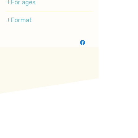
For ages
1-4
Format
BoardBook