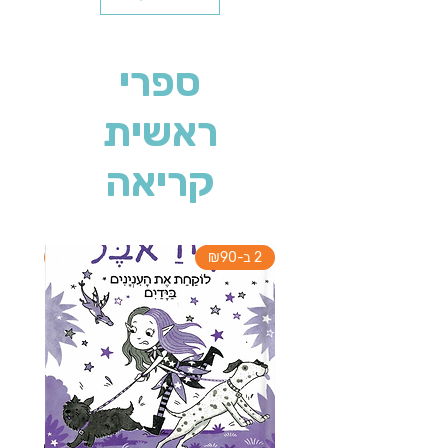
ספרי
ראשית
קריאה
2 ב-₪90
2 ב-₪90