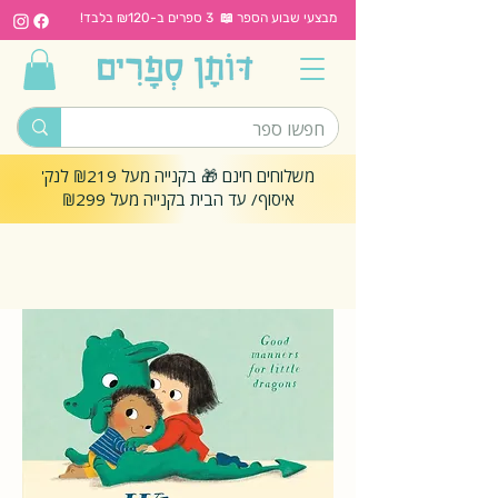
מבצעי שבוע הספר 📖 3 ספרים ב-₪120 בלבד!
משלוחים חינם 🎁 בקנייה מעל ₪219 לנק'
איסוף/ עד הבית בקנייה מעל ₪299