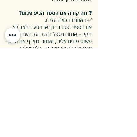
❓ מה קורה אם הספר הגיע פגום?
✅ האחריות כולה עלינו.
אם הספר נפגם בדרך או הגיע במצב לא
תקין – אנחנו נטפל בהכל, על חשבוננו.
פשוט פונים אלינו, ואנחנו נחליף את הספר
או נשלח חדש במהירות, בלי שאלות
מיותרות.
❓ ואם אני רוצה להחזיר ספר בלי סיבה
מיוחדת?
✅ גם זה בסדר גמור.
אפשר להחזיר את הספר תוך 14 ימים כל
עוד הוא חדש ובאריזתו המקורית.
ההחזרה מתבצעת בעלות משלוח של 26
₪, ולאחר שהספר חוזר אלינו – תקבלו זיכוי
מלא על הספר עצמו.
אנחנו מאמינים ששירות טוב נמדד דווקא
ברגעים האלה, ולכן מקפידים לעשות את