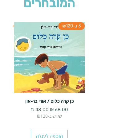
המובחרים
3 ב-₪120
3 ב-₪120
כן קרה כלום / אורי בר-און
הארנב 
מחיר רגיל
מחיר מבצע
שלוש ב-₪120
הוספה לעגלה