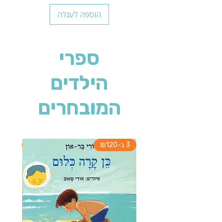
הוספה לעגלה
ספרי
הילדים
המובחרים
3 ב-₪120
3 ב-₪120