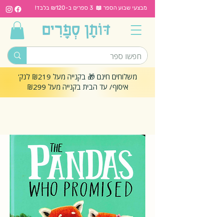
מבצעי שבוע הספר 📖 3 ספרים ב-₪120 בלבד!
משלוחים חינם 🎁 בקנייה מעל ₪219 לנק'
איסוף/ עד הבית בקנייה מעל ₪299