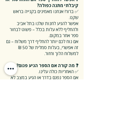
קיבלתי מתנה כפולה?
✅ ברור! אנחנו מאמינים בקנייה בראש
שקט.
אפשר להגיע לחנות שלנו בתל אביב
ולהחליף ללא עלות בכלל – פשוט לבחור
ספר אחר במקום.
אם נוח לכם יותר להחליף דרך משלוח – גם
זה אפשרי, בעלות סמלית של 50 ₪
למשלוח הלוך וחזור.
❓ מה קורה אם הספר הגיע פגום?
✅ האחריות כולה עלינו.
אם הספר נפגם בדרך או הגיע במצב לא
תקין – אנחנו נטפל בהכל, על חשבוננו.
פשוט פונים אלינו, ואנחנו נחליף את הספר
או נשלח חדש במהירות, בלי שאלות
מיותרות.
❓ ואם אני רוצה להחזיר ספר בלי סיבה