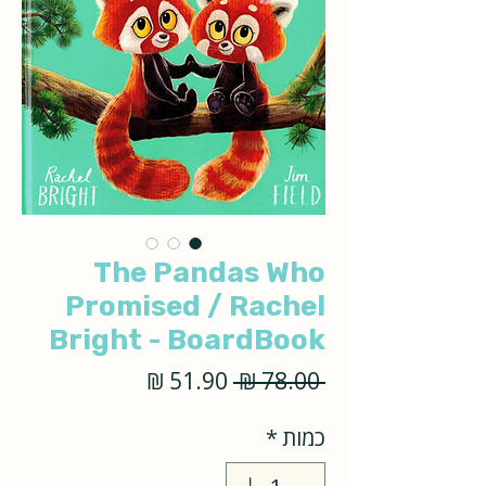
The Pandas Who
Promised / Rachel
Bright - BoardBook
מחיר
מחיר
 ‏78.00 ‏₪ 
רגיל
מבצע
כמות
*