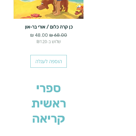
כן קרה כלום / אורי בר-און
הארנב 
מחיר רגיל
מחיר מבצע
שלוש ב-₪120
הוספה לעגלה
ספרי
ראשית
קריאה