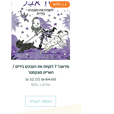
2 ב-₪90
2 ב-₪90
מיראבל 7 לוקחת את הענינים בידיים /
הארייט מונקסטר
מחיר רגיל
מחיר מבצע
שתיים ב-₪90
הוספה לעגלה