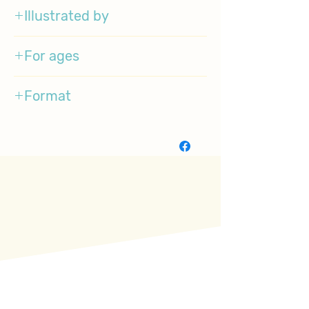
Illustrated by
Corinna Luyken
For ages
1-4
Format
BoardBook