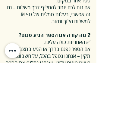
ספר אחר במקום.
אם נוח לכם יותר להחליף דרך משלוח – גם
זה אפשרי, בעלות סמלית של 50 ₪
למשלוח הלוך וחזור.
❓ מה קורה אם הספר הגיע פגום?
✅ האחריות כולה עלינו.
אם הספר נפגם בדרך או הגיע במצב לא
תקין – אנחנו נטפל בהכל, על חשבוננו.
פשוט פונים אלינו, ואנחנו נחליף את הספר
או נשלח חדש במהירות, בלי שאלות
מיותרות.
❓ ואם אני רוצה להחזיר ספר בלי סיבה
מיוחדת?
✅ גם זה בסדר גמור.
אפשר להחזיר את הספר תוך 14 ימים כל
עוד הוא חדש ובאריזתו המקורית.
ההחזרה מתבצעת בעלות משלוח של 26
₪, ולאחר שהספר חוזר אלינו – תקבלו זיכוי