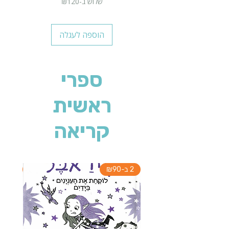
שלוש ב-₪120
הוספה לעגלה
ספרי
ראשית
קריאה
2 ב-₪90
2 ב-₪90