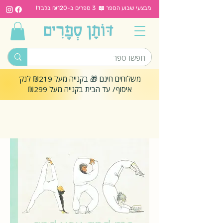
מבצעי שבוע הספר 📖 3 ספרים ב-₪120 בלבד!
משלוחים חינם 🎁 בקנייה מעל ₪219 לנק'
איסוף/ עד הבית בקנייה מעל ₪299