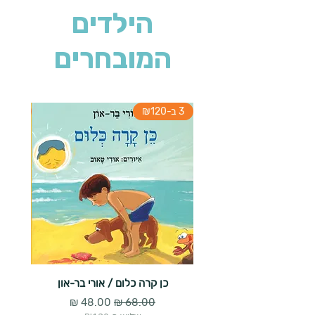
הילדים
המובחרים
3 ב-₪120
3 ב-₪120
כן קרה כלום / אורי בר-און
מעשה ב
מחיר רגיל
מחיר מבצע