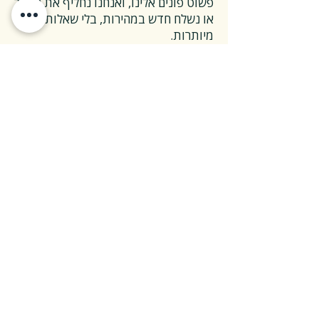
פשוט פונים אלינו, ואנחנו נחליף את הספר
או נשלח חדש במהירות, בלי שאלות
מיותרות.
❓ ואם אני רוצה להחזיר ספר בלי סיבה
מיוחדת?
✅ גם זה בסדר גמור.
אפשר להחזיר את הספר תוך 14 ימים כל
עוד הוא חדש ובאריזתו המקורית.
ההחזרה מתבצעת בעלות משלוח של 26
₪, ולאחר שהספר חוזר אלינו – תקבלו זיכוי
מלא על הספר עצמו.
אנחנו מאמינים ששירות טוב נמדד דווקא
ברגעים האלה, ולכן מקפידים לעשות את
זה פשוט ונעים.
צריכים מעל 30 ספרים?
רכישה מרוכזת