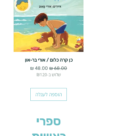
כן קרה כלום / אורי בר-און
הארנב 
מחיר רגיל
מחיר מבצע
שלוש ב-₪120
הוספה לעגלה
ספרי