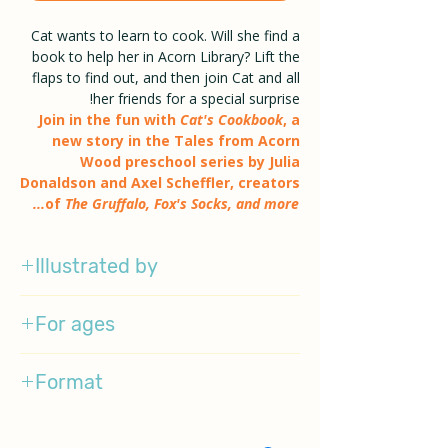
Cat wants to learn to cook. Will she find a
book to help her in Acorn Library? Lift the
flaps to find out, and then join Cat and all
her friends for a special surprise!
Join in the fun with
Cat's Cookbook
, a
new story in the Tales from Acorn
Wood preschool series by Julia
Donaldson and Axel Scheffler, creators
of
The Gruffalo, Fox's Socks, and more...
Illustrated by
Axel Scheffler
For ages
3-5
Format
BoardBook