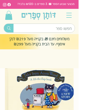
מבצעי שבוע הספר 📖 3 ספרים ב-₪120 בלבד!
משלוחים חינם 🎁 בקנייה מעל ₪219 לנק'
איסוף/ עד הבית בקנייה מעל ₪299