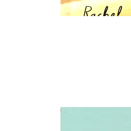
3 ב-₪120