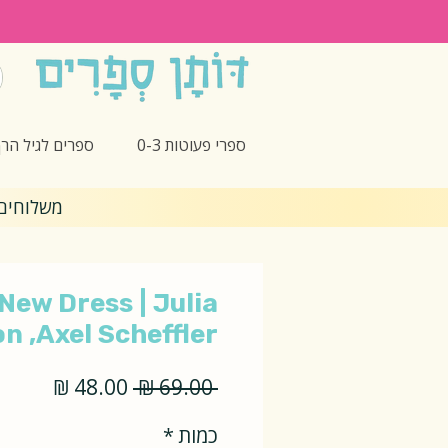
ספרי פעוטות 0-3
ספרים לגיל הרך -5
משלוחים חינם 🎁 בקנ
New Dress | Julia
n ,Axel Scheffler
מחיר
מחיר
 ‏69.00 ‏₪ 
רגיל
מבצע
כמות
*