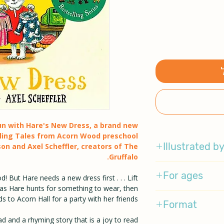
 fun with Hare's New Dress, a brand new
lling Tales from Acorn Wood preschool
Illustrated b
son and Axel Scheffler, creators of The
Gruffalo.
Axel Scheffler
For ages
! But Hare needs a new dress first . . . Lift
t as Hare hunts for something to wear, then
3-5
s to Acorn Hall for a party with her friends.
Format
ad and a rhyming story that is a joy to read