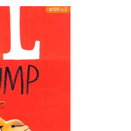
3 ב-₪120