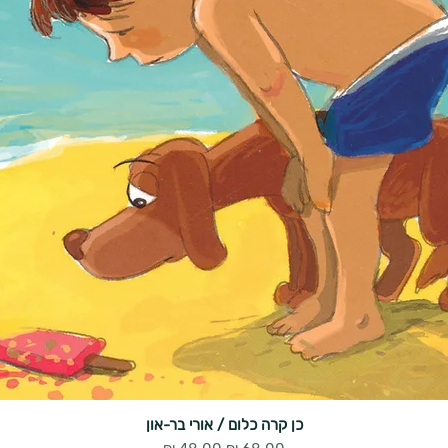
כן קרה כלום / אורי בר-און