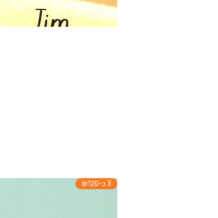
3 ב-₪120