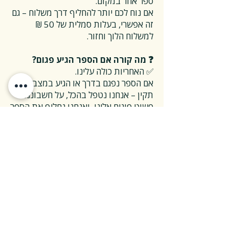
ספר אחר במקום.
אם נוח לכם יותר להחליף דרך משלוח – גם
זה אפשרי, בעלות סמלית של 50 ₪
למשלוח הלוך וחזור.
❓ מה קורה אם הספר הגיע פגום?
✅ האחריות כולה עלינו.
אם הספר נפגם בדרך או הגיע במצב לא
תקין – אנחנו נטפל בהכל, על חשבוננו.
פשוט פונים אלינו, ואנחנו נחליף את הספר
או נשלח חדש במהירות, בלי שאלות
מיותרות.
❓ ואם אני רוצה להחזיר ספר בלי סיבה
מיוחדת?
✅ גם זה בסדר גמור.
אפשר להחזיר את הספר תוך 14 ימים כל
עוד הוא חדש ובאריזתו המקורית.
ההחזרה מתבצעת בעלות משלוח של 26
₪, ולאחר שהספר חוזר אלינו – תקבלו זיכוי