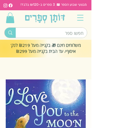
מבצעי שבוע הספר 📖 3 ספרים ב-₪120 בלבד!
משלוחים חינם 🎁 בקנייה מעל ₪219 לנק'
איסוף/ עד הבית בקנייה מעל ₪299