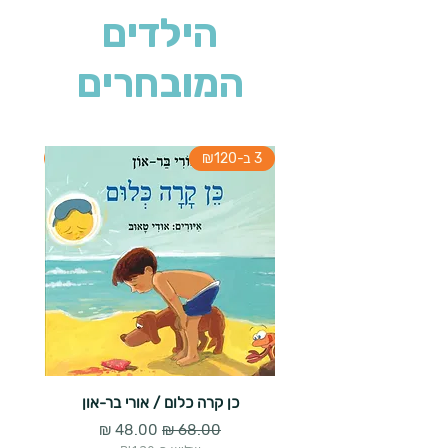
הילדים
המובחרים
3 ב-₪120
3 ב-₪120
כן קרה כלום / אורי בר-און
הארנב 
מחיר רגיל
מחיר מבצע