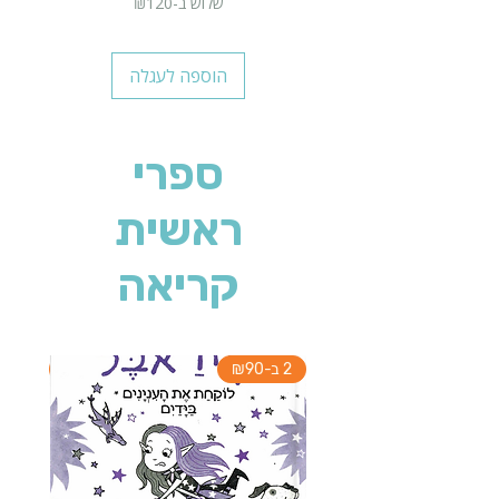
שלוש ב-₪120
הוספה לעגלה
ספרי
ראשית
קריאה
2 ב-₪90
2 ב-₪90