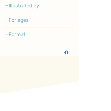
Illustrated by
Tim Warnes
For ages
3-5
Format
BoardBook