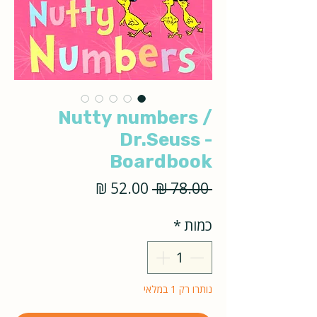
Nutty numbers /
Dr.Seuss -
Boardbook
מחיר
מחיר
 ‏78.00 ‏₪ 
רגיל
מבצע
כמות
*
נותרו רק 1 במלאי