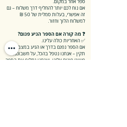
ספר אחר במקום.
אם נוח לכם יותר להחליף דרך משלוח – גם
זה אפשרי, בעלות סמלית של 50 ₪
למשלוח הלוך וחזור.
❓ מה קורה אם הספר הגיע פגום?
✅ האחריות כולה עלינו.
אם הספר נפגם בדרך או הגיע במצב לא
תקין – אנחנו נטפל בהכל, על חשבוננו.
פשוט פונים אלינו, ואנחנו נחליף את הספר
או נשלח חדש במהירות, בלי שאלות
מיותרות.
❓ ואם אני רוצה להחזיר ספר בלי סיבה
מיוחדת?
✅ גם זה בסדר גמור.
אפשר להחזיר את הספר תוך 14 ימים כל
עוד הוא חדש ובאריזתו המקורית.
ההחזרה מתבצעת בעלות משלוח של 26
₪, ולאחר שהספר חוזר אלינו – תקבלו זיכוי