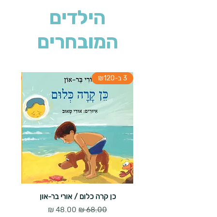
הילדים
המובחרים
3 ב-₪120
3 ב-₪120
כן קרה כלום / אורי בר-און
מעשה ב
מחיר רגיל
מחיר מבצע