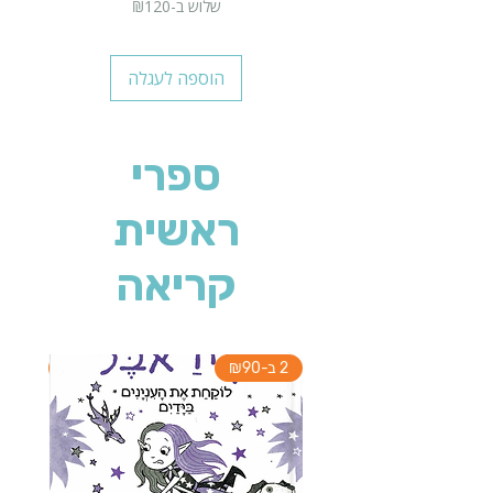
שלוש ב-₪120
הוספה לעגלה
ספרי
ראשית
קריאה
2 ב-₪90
2 ב-₪90