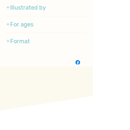
Illustrated by
Dr. Seuss
For ages
3-5
Format
Boardbook