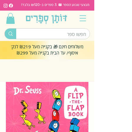
מבצעי שבוע הספר 📖 3 ספרים ב-₪120 בלבד!
משלוחים חינם 🎁 בקנייה מעל ₪219 לנק'
איסוף/ עד הבית בקנייה מעל ₪299