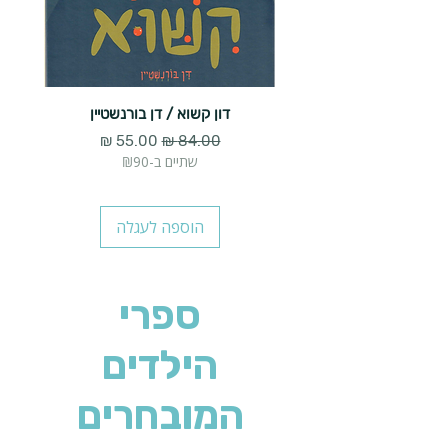
דון קשוא / דן בורנשטיין
גברת
מחיר רגיל
מחיר מבצע
שתיים ב-₪90
הוספה לעגלה
ספרי
הילדים
המובחרים