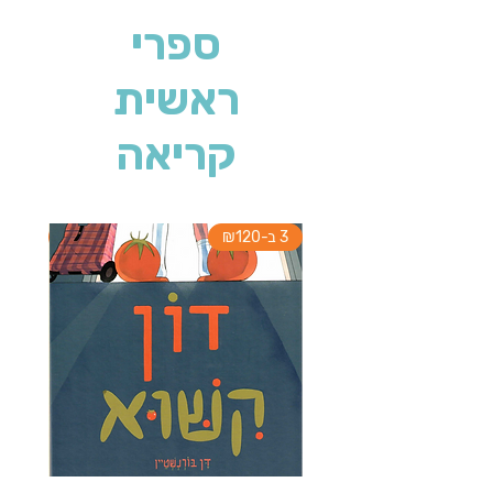
ספרי
ראשית
קריאה
3 ב-₪120
3 ב-₪120