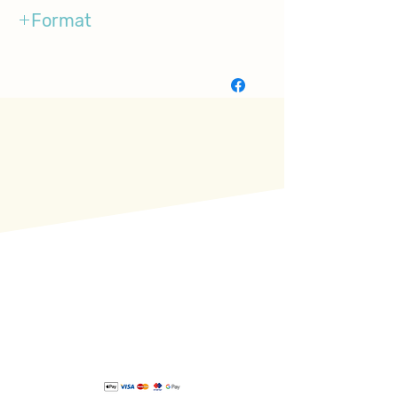
1-4
Format
BoardBook