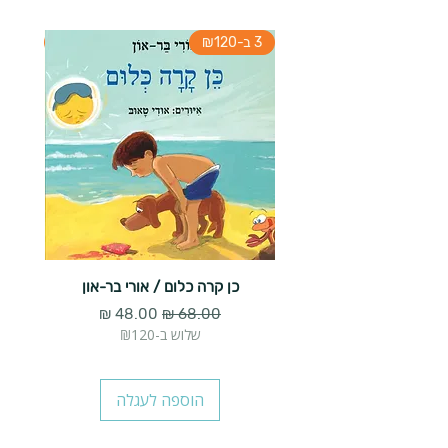
3 ב-₪120
3 ב-₪120
כן קרה כלום / אורי בר-און
הארנב 
מחיר רגיל
מחיר מבצע
שלוש ב-₪120
הוספה לעגלה