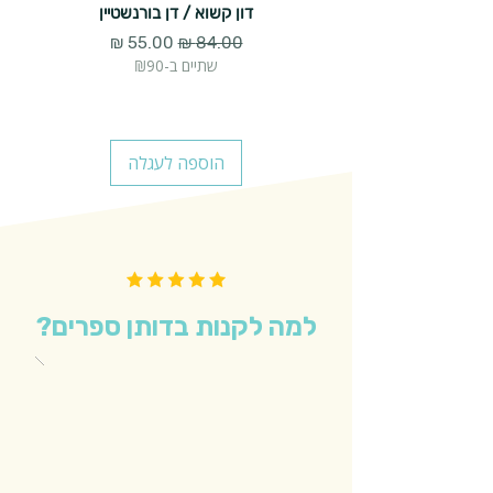
דון קשוא / דן בורנשטיין
גברת
מחיר רגיל
מחיר מבצע
שתיים ב-₪90
הוספה לעגלה
למה לקנות בדותן ספרים?