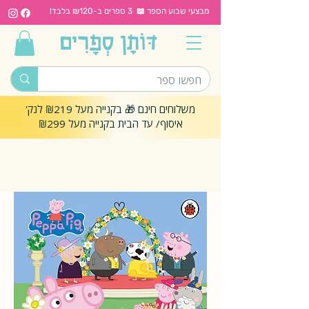
מבצעי שבוע הספר 📖 3 ספרים ב-₪120 בלבד!
משלוחים חינם 🎁 בקנייה מעל ₪219 לנק'
איסוף/ עד הבית בקנייה מעל ₪299