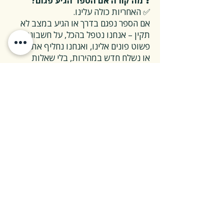
❓ מה קורה אם הספר הגיע פגום?
✅ האחריות כולה עלינו.
אם הספר נפגם בדרך או הגיע במצב לא
תקין – אנחנו נטפל בהכל, על חשבוננו.
פשוט פונים אלינו, ואנחנו נחליף את הספר
או נשלח חדש במהירות, בלי שאלות
מיותרות.
❓ ואם אני רוצה להחזיר ספר בלי סיבה
מיוחדת?
✅ גם זה בסדר גמור.
אפשר להחזיר את הספר תוך 14 ימים כל
עוד הוא חדש ובאריזתו המקורית.
ההחזרה מתבצעת בעלות משלוח של 26
₪, ולאחר שהספר חוזר אלינו – תקבלו זיכוי
מלא על הספר עצמו.
אנחנו מאמינים ששירות טוב נמדד דווקא
ברגעים האלה, ולכן מקפידים לעשות את
זה פשוט ונעים.