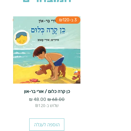
3 ב-₪120
3 ב-₪120
כן קרה כלום / אורי בר-און
הארנב 
מחיר רגיל
מחיר מבצע
שלוש ב-₪120
הוספה לעגלה