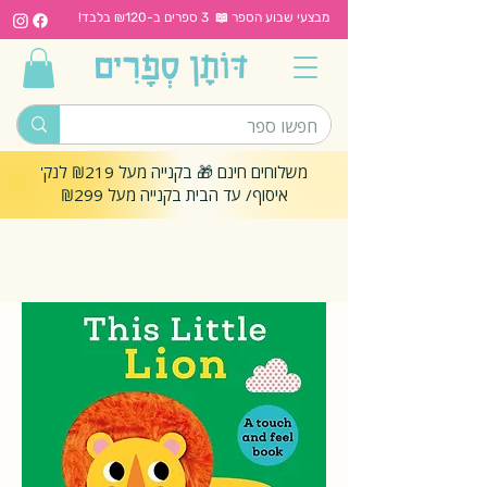
מבצעי שבוע הספר 📖 3 ספרים ב-₪120 בלבד!
משלוחים חינם 🎁 בקנייה מעל ₪219 לנק'
איסוף/ עד הבית בקנייה מעל ₪299