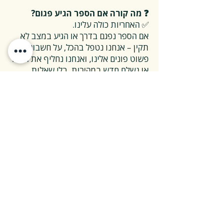
❓ מה קורה אם הספר הגיע פגום?
✅ האחריות כולה עלינו.
אם הספר נפגם בדרך או הגיע במצב לא
תקין – אנחנו נטפל בהכל, על חשבוננו.
פשוט פונים אלינו, ואנחנו נחליף את הספר
או נשלח חדש במהירות, בלי שאלות
מיותרות.
❓ ואם אני רוצה להחזיר ספר בלי סיבה
מיוחדת?
✅ גם זה בסדר גמור.
אפשר להחזיר את הספר תוך 14 ימים כל
עוד הוא חדש ובאריזתו המקורית.
ההחזרה מתבצעת בעלות משלוח של 26
₪, ולאחר שהספר חוזר אלינו – תקבלו זיכוי
מלא על הספר עצמו.
אנחנו מאמינים ששירות טוב נמדד דווקא
ברגעים האלה, ולכן מקפידים לעשות את
זה פשוט ונעים.