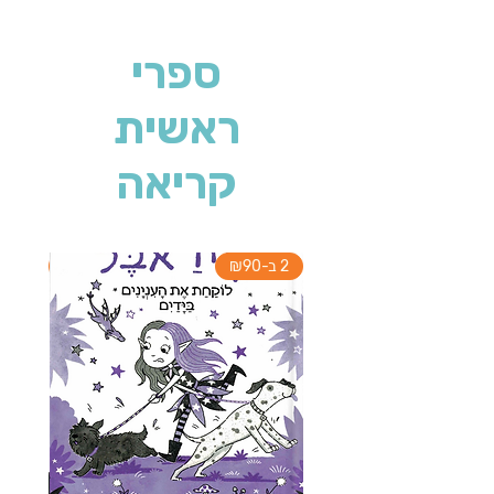
ספרי
ראשית
קריאה
2 ב-₪90
2 ב-₪90