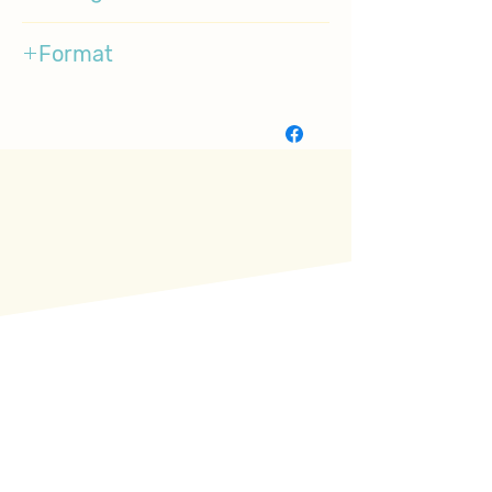
1-4
Format
BoardBook