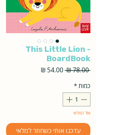
This Little Lion -
BoardBook
מחיר
מחיר
 ‏78.00 ‏₪ 
רגיל
מבצע
כמות
*
אזל המלאי
עדכנו אותי כשחוזר למלאי